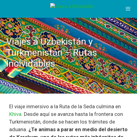
Saltar
al
contenido
Men
Viajes a Uzbekistán y
Turkmenistán – Rutas
Inolvidables
El viaje inmersivo a la Ruta de la Seda culmina en
Khiva
. Desde aquí se avanza hasta la frontera con
Turkmenistán, donde se hacen los trámites de
aduana.
¿Te animas a parar en medio del desierto