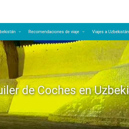
zbekistán
Recomendaciones de viaje
Viajes a Uzbekistán
uiler de Coches en Uzbek